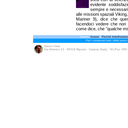
evidente soddisfaz
sempre e necessari
alle missioni spaziali Vikin
Mariner 9), dice che quest
facendoci vedere che non 
come dice, che "qualche mis
Home
|
Autore
|
Perché InterKosmo
Per i contenuti tutti i diritti sono
Gianni Viola
Via Almerico 21 - 95018 Riposto - Catania (Italy) - Tel./Fax: 09