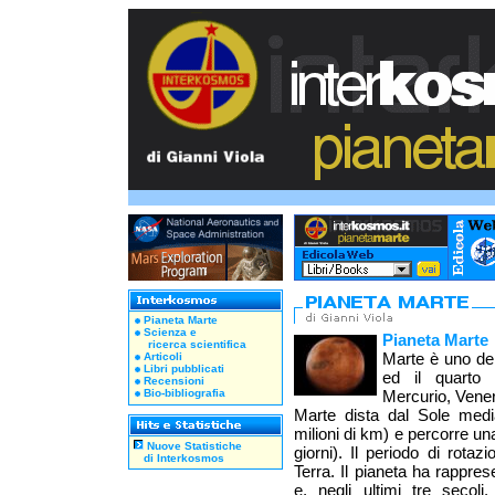
Pianeta Marte
Scienza e
Pianeta Marte
ricerca scientifica
Marte è uno dei
Articoli
Libri pubblicati
ed il quarto 
Recensioni
Bio-bibliografia
Mercurio, Vener
Marte dista dal Sole medi
milioni di km) e percorre una
Nuove Statistiche
giorni). Il periodo di rota
di Interkosmos
Terra. Il pianeta ha rappr
e, negli ultimi tre secoli