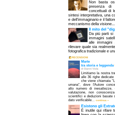
Non basta oss
presenza di 
concettuali di l
sintesi interpretativa, una c
e dell'immaginario e il fatt
meccanismo della visione..
Il mito del "dig
Da più parti si 
immagini satelli
alle immagini 
rilevare quale sia realment
fotografica tradizionale e un
RECENSIONI
Marte
tra storia e leggenda
di Gianni Viola
Limitiamo la nostra tr
alle 36 righe dedicate
che viene chiamata "L
umana", dove l'Autore conce
alto numero di inesattezze, e
valutazione, non conoscenza
scientifici e deduzioni basate
dato verificabile...
continua »
Esistono gli Extrat
È inutile qui rifare t
linea con la scienza