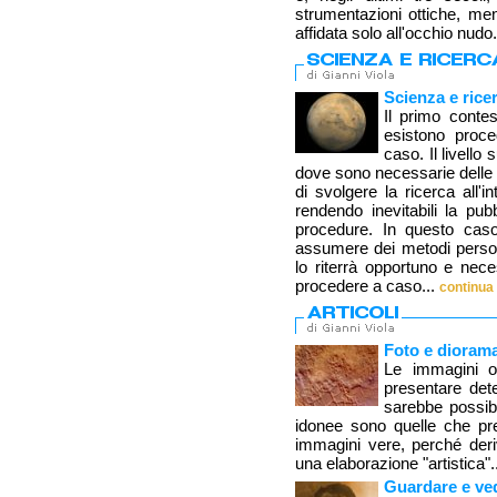
strumentazioni ottiche, me
affidata solo all'occhio nudo.
Scienza e ricer
Il primo conte
esistono proce
caso. Il livello 
dove sono necessarie delle 
di svolgere la ricerca all'i
rendendo inevitabili la pubbli
procedure. In questo caso i
assumere dei metodi persona
lo riterrà opportuno e nece
procedere a caso...
continua
Foto e dioram
Le immagini o
presentare dete
sarebbe possibi
idonee sono quelle che pre
immagini vere, perché der
una elaborazione "artistica".
Guardare e ve