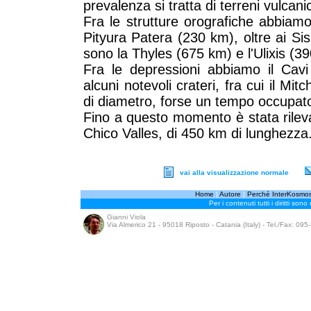
prevalenza si tratta di terreni vulcanic
Fra le strutture orografiche abbiam
Pityura Patera (230 km), oltre ai S
sono la Thyles (675 km) e l'Ulixis (3
Fra le depressioni abbiamo il Cav
alcuni notevoli crateri, fra cui il Mit
di diametro, forse un tempo occupato
Fino a questo momento è stata rilevat
Chico Valles, di 450 km di lunghezza
vai alla visualizzazione normale
Home
|
Autore
|
Perché InterKosmo
Per i contenuti tutti i diritti sono
Gianni Viola
Via Almerico 21 - 95018 Riposto - Catania (Italy) - Tel./Fax: 09