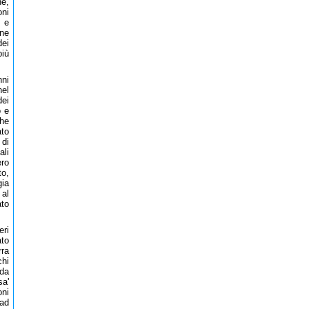
e,
oni
" e
one
dei
più
nni
nel
dei
o e
che
ato
 di
ali
ero
to,
gia
 al
ato
eri
ato
rra
chi
nda
sa'
oni
 ad