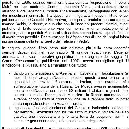
perdite nel 1985, quando ormai era stata coniata l'espressione "Impero 
Male" nei suoi confronti. Come ci racconta Viola, la dissidenza soviet
affiancò allora l'egemonia imperialistica americana, parteggiando con le ba
dei musulmani criminali. Tra questi ultimi figurava il capo militare e u
politico afghano Gulbuddin Hekmatyar, noto per la crudeltà con cui sfigura
usando l'acido, le donne, a suo dire non in linea coi precetti islamici, e per
pratiche di lento scuoiamento vivo dei nemici e di amputazione di di
orecchie, naso e genitali. Anche alla dissidenza sovietica va, quindi, "il mer
di avere reso possibile l'instaurazione in Afghanistan di uno dei regimi islam
più sanguinari della terra, quello dei Taleban" (Viola).
In seguito, quando l'Urss ormai non esisteva più sulla carta geografi
sempre Brzezinski, nel suo saggio "Il grande scacchiere. L'egemon
americana e i suoi imperativi geopolitici" (titolo originale del saggio: "
Grand Chessboard"), pubblicato nel 1997, aveva consigliato agli U
d'indebolire la Russia, sino a smembrarla del tutto:
dando un forte sostegno all'Azerbaijan, Uzbekistan, Tadgikistan e (al
fuori di quest'area) all'Ucraina, poiché questi paesi erano pilas
geopolitici essenziali. Soprattutto l'Ucraina, che avrebbe influ
sull'evoluzione futura della Russia. Se Mosca avesse riconquistato
controllo dell'Ucraina con i suoi 52 milioni di abitanti e grandi riso
naturali, oltre che l'accesso al Mar Nero, la Russia automaticame
avrebbe riconquistato le condizioni che ne avrebbero fatto un pote
stato imperiale esteso fra Asia ed Europa;
tagliandola fuori dai giacimenti del Caspio e isolandola politicame
per sempre. Brzezinski non ha mai fatto mistero d'indicare nella z
caspica una necessaria e prioritaria terra da acquisire, per il 
interesse geo-economico, nello spazio vitale degli Usa.
Il pensiero di Brzezinski si è materializzato a partire dal 1995 con l'avvio 