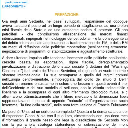
parti precedenti:
L'ARGOMENTO
»
PREFAZIONE:
Già negli anni Settanta, nei paesi sviluppati, l'espansione del dopogue
aveva lasciato il posto ad un lungo periodo di stagflazione, ad una profo
crisi fiscale dello Stato e ad una crescente ondata di proteste. Gli sh
petroliferi - che contribuirono all'espansione dei mercati finanzia
internazionali, impegnati nel riciclaggio dei petrodollari - e la conseguente cr
del debito internazionale accelerarono la trasformazione del FMI e della BM
strumenti di diffusione delle politiche monetariste (neoliberiste) attraverso
negoziazione di programmi di stabilizzazione e aggiustamento strutturale.
A dare ulteriore impulso alle tendenze innescate dalle politiche neoliberiste
crescita basata su esportazioni, rigore fiscale, deregolamentazion
privatizzazioni e distruzione dello stato sociale (i dettami del "Washing
Consensus") fu il crollo dell'Unione Sovietica, che generò un vuoto enorme 
sistema internazionale. La sua scomparsa e quella dei regimi comuni
nell'Europa centro-orientale, simboleggiata dal crollo del muro di Berli
suscitò un enorme entusiasmo in coloro che lessero in questi eventi il trio
dell'Occidente e del suo modello di sviluppo, con la vittoria indiscutibile 
liberismo e la scomparsa di ogni altro riferimento ideologico rivale, e 
affermarono ottimisticamente che il libero mercato e la democrazia liber
rappresentavano il punto di approdo "naturale" dell'organizzazione socia
Insomma, "la fine della storia", nella nota formulazione di Francis Fukuyama
Ma perché l'Urss ad un certo punto implode? Questa è la domanda a cui ce
di rispondere Gianni Viola con il suo libro, dimostrando con una ricca me
d'informazioni il grande nesso che lega la dissoluzione del Secondo Mo
con la più ampia strategia statunitense di colonizzazione del mond