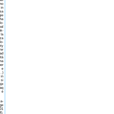
no
 in
sa
gie
ha
lo-
al
nk-
 la
nza
lo-
ety
Per
 ad
ità
na
per
o e
..)
 in
 si
nje
raq
e è
ca-
gge
01
M).