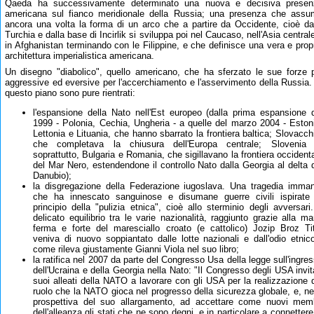
Qaeda ha successivamente determinato una nuova e decisiva presen
americana sul fianco meridionale della Russia; una presenza che ass
ancora una volta la forma di un arco che a partire da Occidente, cioè da
Turchia e dalla base di Incirlik si sviluppa poi nel Caucaso, nell'Asia central
in Afghanistan terminando con le Filippine, e che definisce una vera e prop
architettura imperialistica americana.
Un disegno "diabolico", quello americano, che ha sferzato le sue forze 
aggressive ed eversive per l'accerchiamento e l'asservimento della Russia.
questo piano sono pure rientrati:
l'espansione della Nato nell'Est europeo (dalla prima espansione 
1999 - Polonia, Cechia, Ungheria - a quelle del marzo 2004 - Eston
Lettonia e Lituania, che hanno sbarrato la frontiera baltica; Slovacch
che completava la chiusura dell'Europa centrale; Slovenia 
soprattutto, Bulgaria e Romania, che sigillavano la frontiera occident
del Mar Nero, estendendone il controllo Nato dalla Georgia al delta 
Danubio);
la disgregazione della Federazione iugoslava. Una tragedia imma
che ha innescato sanguinose e disumane guerre civili ispirate
principio della "pulizia etnica", cioè allo sterminio degli avversari.
delicato equilibrio tra le varie nazionalità, raggiunto grazie alla m
ferma e forte del maresciallo croato (e cattolico) Jozip Broz Ti
veniva di nuovo soppiantato dalle lotte nazionali e dall'odio etnic
come rileva giustamente Gianni Viola nel suo libro;
la ratifica nel 2007 da parte del Congresso Usa della legge sull'ingre
dell'Ucraina e della Georgia nella Nato: "Il Congresso degli USA invit
suoi alleati della NATO a lavorare con gli USA per la realizzazione 
ruolo che la NATO gioca nel progresso della sicurezza globale, e, ne
prospettiva del suo allargamento, ad accettare come nuovi mem
dell'alleanza gli stati che ne sono degni, e in particolare a connettere