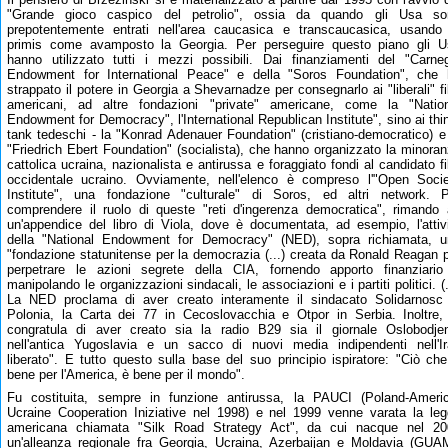
"Grande gioco caspico del petrolio", ossia da quando gli Usa so
prepotentemente entrati nell'area caucasica e transcaucasica, usando
primis come avamposto la Georgia. Per perseguire questo piano gli U
hanno utilizzato tutti i mezzi possibili. Dai finanziamenti del "Carne
Endowment for International Peace" e della "Soros Foundation", che 
strappato il potere in Georgia a Shevarnadze per consegnarlo ai "liberali" fi
americani, ad altre fondazioni "private" americane, come la "Nation
Endowment for Democracy", l'International Republican Institute", sino ai thi
tank tedeschi - la "Konrad Adenauer Foundation" (cristiano-democratico) e
"Friedrich Ebert Foundation" (socialista), che hanno organizzato la minora
cattolica ucraina, nazionalista e antirussa e foraggiato fondi al candidato fi
occidentale ucraino. Ovviamente, nell'elenco è compreso l'"Open Soci
Institute", una fondazione "culturale" di Soros, ed altri network. 
comprendere il ruolo di queste "reti d'ingerenza democratica", rimando
un'appendice del libro di Viola, dove è documentata, ad esempio, l'attiv
della "National Endowment for Democracy" (NED), sopra richiamata, u
"fondazione statunitense per la democrazia (...) creata da Ronald Reagan 
perpetrare le azioni segrete della CIA, fornendo apporto finanziari
manipolando le organizzazioni sindacali, le associazioni e i partiti politici. (.
La NED proclama di aver creato interamente il sindacato Solidarnosc
Polonia, la Carta dei 77 in Cecoslovacchia e Otpor in Serbia. Inoltre,
congratula di aver creato sia la radio B29 sia il giornale Oslobodje
nell'antica Yugoslavia e un sacco di nuovi media indipendenti nell'I
liberato". E tutto questo sulla base del suo principio ispiratore: "Ciò ch
bene per l'America, è bene per il mondo".
Fu costituita, sempre in funzione antirussa, la PAUCI (Poland-Ameri
Ucraine Cooperation Iniziative nel 1998) e nel 1999 venne varata la le
americana chiamata "Silk Road Strategy Act", da cui nacque nel 20
un'alleanza regionale fra Georgia, Ucraina, Azerbaijan e Moldavia (GUA