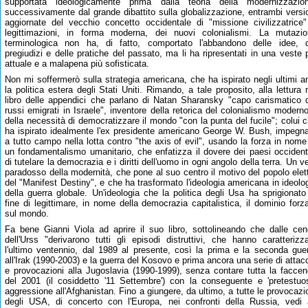
supportata ideologicamente prima dalla teoria della modernizzazion
successivamente dal grande dibattito sulla globalizzazione, entrambi versi
aggiornate del vecchio concetto occidentale di "missione civilizzatrice
legittimazioni, in forma moderna, dei nuovi colonialismi. La mutazi
terminologica non ha, di fatto, comportato l'abbandono delle idee, 
pregiudizi e delle pratiche del passato, ma li ha ripresentati in una veste 
attuale e a malapena più sofisticata.
Non mi soffermerò sulla strategia americana, che ha ispirato negli ultimi a
la politica estera degli Stati Uniti. Rimando, a tale proposito, alla lettura 
libro delle appendici che parlano di Natan Sharansky "capo carismatico 
russi emigrati in Israele", inventore della retorica del colonialismo modern
della necessità di democratizzare il mondo "con la punta del fucile"; colui 
ha ispirato idealmente l'ex presidente americano George W. Bush, impegn
a tutto campo nella lotta contro "the axis of evil", usando la forza in nome
un fondamentalismo umanitario, che enfatizza il dovere dei paesi occident
di tutelare la democrazia e i diritti dell'uomo in ogni angolo della terra. Un v
paradosso della modernità, che pone al suo centro il motivo del popolo elet
del "Manifest Destiny", e che ha trasformato l'ideologia americana in ideolo
della guerra globale. Un'ideologia che la politica degli Usa ha sprigionato
fine di legittimare, in nome della democrazia capitalistica, il dominio forz
sul mondo.
Fa bene Gianni Viola ad aprire il suo libro, sottolineando che dalle cen
dell'Urss "derivarono tutti gli episodi distruttivi, che hanno caratterizz
l'ultimo ventennio, dal 1989 al presente, così la prima e la seconda gue
all'Irak (1990-2003) e la guerra del Kosovo e prima ancora una serie di attac
e provocazioni alla Jugoslavia (1990-1999), senza contare tutta la facce
del 2001 (il cosiddetto '11 Settembre') con la conseguente e 'pretestuo
aggressione all'Afghanistan. Fino a giungere, da ultimo, a tutte le provocazi
degli USA, di concerto con l'Europa, nei confronti della Russia, vedi