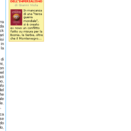
rra
nda
ock
ri
isi
 in
 la
 di
i,
ton
nel
sti
no,
nfo
del
che
ale
le.
.
rca
sse
ndo
o,