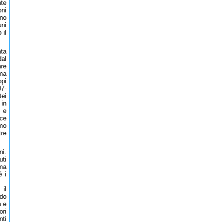
nte
oni
gno
uni
 il
ata
dal
are
ima
ppi
07-
tei
 in
o e
nce
smo
tre
ni.
uti
ama
é i
 il
odo
a e
ori
nti