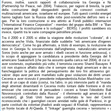
Furono, inoltre, sanciti rapporti di collaborazione tra Georgia e N
(Partnership for Peace, nel- 2004). Tralascio, per ragioni di brevità, la part
della costruzione degli oleogasdotti gestiti da consorzi costituiti
multinazionali americane, israeliane ed europee. Tutti questi corridoi energet
hanno tagliato fuori la Russia dalle rotte post-sovietiche dell'oro nero e 
gas. Per la loro costruzione si era attinto ai Fondi pubblici internazion
("International Finance Corporation" - membro del gruppo della BM - e "Ba
europea per la ricostruzione e lo sviluppo" - BERS). I profitti sarebbero sta
invece, ripartiti tra le varie compagnie petrolifere private.
Tra il 2000 e il 2005 si ebbe la stagione delle rivoluzioni "colorate", di 
accenna anche Viola, finanziate dalle suddette "reti americane d'ingere
democratica". Come ho già affermato, a titolo di esempio, la rivoluzione de
rose in Georgia fu sovvenzionata dall'ungherese, naturalizzato america
Soros (noto anche per aver armato i ribelli ceceni in funzione antirussa), 
lo scopo di appoggiare la candidatura a presidente della Georgia del fi
americano Saakashvili (che poi ha assunto quella carica nel 2004), di cui si
aver sostenuto, ospitandolo più volte, il terrorista ceceno Shamil Basayev.
ciò non stupisce affatto dato che è sempre stata degli americani e dei s
fiancheggiatori la politica del perseguimento dei loro fini attraverso giri
valzer: dopo aver per anni martellato sulle gravi violazioni dei diritti umani
Cecenia e aver ricevuto il presidente indipendentista Aslan Maskhadov con 
onori di un capo di stato (costui, tra l'altro, in più interviste parlò di "manda
degli attentati dinamitardi in Cecenia molto lontani dalle frontiere e di str
emissari che cercavano di persuadere i ceceni a forare l'oleodotto Ba
Novorossiysk controllato dalla Russia" - il riferimento agli americani è di
scontato!), gli Stati Uniti hanno poi confortato le tesi del Cremli
riconoscendo che i guerriglieri ceceni annidati nelle gole di Pankissi, in g
parte costituiti da volontari jihadisti arabi seguaci di Khattab, rappresentav
un fronte locale di Al-Qaeda. Il "linkage" guerriglia cecena = terrorismo = 