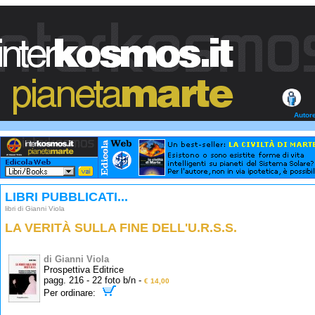
Autor
LIBRI PUBBLICATI...
libri di Gianni Viola
LA VERITÀ SULLA FINE DELL'U.R.S.S.
di Gianni Viola
Prospettiva Editrice
pagg. 216 - 22 foto b/n -
€ 14,00
Per ordinare: