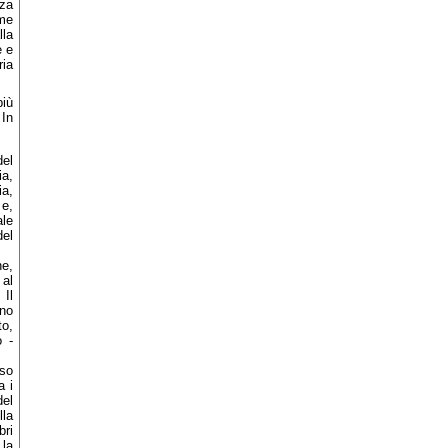
za
ume
lla
e e
ria
più
 In
del
ia,
ia,
e,
ale
del
ne,
 al
 Il
ano
to,
o -
sso
a i
del
lla
bri
 la