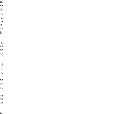
del
ica
nde
omo
va,
 le
ta,
ito
ici
ca,
ia
The
sa
 di
tri
ito
 il
rse
nte
nte
nte
ona
suo
del