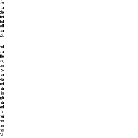
ato
ita
 da
ici
del
ali
nca
ti,
cui
nza
lle
no,
con
lo-
 sa
 Ma
uoi
 di
 in
gli
nti
ani
kù-
rei
no
ran
ano
Al-