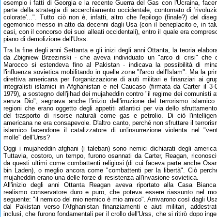
esempio i fatti di Georgia e la recente Guerra del Gas con l'Ucraina, face
parte della strategia di accerchiamento occidentale, contornato di 'rivoluzi
colorate'...". Tutto ciò non è, infatti, altro che l'epilogo (finale?) del dise
egemonico messo in atto da decenni dagli Usa (con il beneplacito e, in tal
casi, con il concorso dei suoi alleati occidentali), entro il quale era compreso
piano di demolizione dell'Urss.
Tra la fine degli anni Settanta e gli inizi degli anni Ottanta, la teoria elabor
da Zbigniew Brzezinski - che aveva individuato un "arco di crisi" che 
Marocco si estendeva fino al Pakistan - indicava la possibilità di min
l'influenza sovietica mobilitando in quelle zone "l'arco dell'Islam". Ma la pr
direttiva americana per l'organizzazione di aiuti militari e finanziari ai gru
integralisti islamici in Afghanistan e nel Caucaso (firmata da Carter il 3-
1979), a sostegno dell'jihad dei mujaheddin contro "il regime dei comunisti a
senza Dio", segnava anche l'inizio dell'irruzione del terrorismo islamico
regioni che erano oggetto degli appetiti atlantici per via dello sfruttament
del trasporto di risorse naturali come gas e petrolio. Di ciò l'intellige
americana ne era consapevole. D'altro canto, perché non sfruttare il terrori
islamico facendone il catalizzatore di un'insurrezione violenta nel "ven
molle" dell'Urss?
Oggi i mujaheddin afghani (i taleban) sono nemici dichiarati degli america
Tuttavia, costoro, un tempo, furono osannati da Carter, Reagan, riconosci
da questi ultimi come combattenti religiosi (di cui faceva parte anche Os
bin Laden), o meglio ancora come "combattenti per la libertà". Ciò perch
mujaheddin erano una delle forze di resistenza all'invasione sovietica.
All'inizio degli anni Ottanta Reagan aveva riportato alla Casa Bianca
realismo conservatore duro e puro, che poteva essere riassunto nel m
seguente: "il nemico del mio nemico è mio amico". Arrivarono così dagli Us
dal Pakistan verso l'Afghanistan finanziamenti e aiuti militari, addestrat
inclusi, che furono fondamentali per il crollo dell'Urss, che si ritirò dopo inge